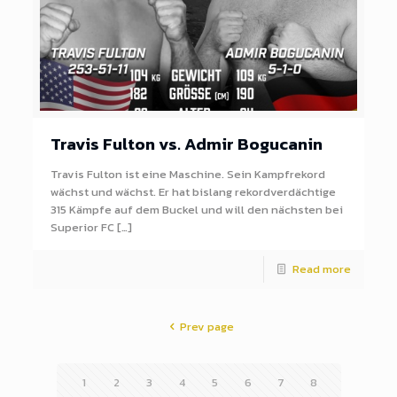
Travis Fulton vs. Admir Bogucanin
Travis Fulton ist eine Maschine. Sein Kampfrekord
wächst und wächst. Er hat bislang rekordverdächtige
315 Kämpfe auf dem Buckel und will den nächsten bei
Superior FC […]
Read more
Prev page
1
2
3
4
5
6
7
8