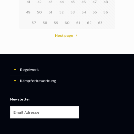
41
42
43
44
45
46
47
48
49
50
51
52
53
54
55
56
57
58
59
60
61
62
63
Next page
Regelwerk
Kämpferbewerbung
Newsletter