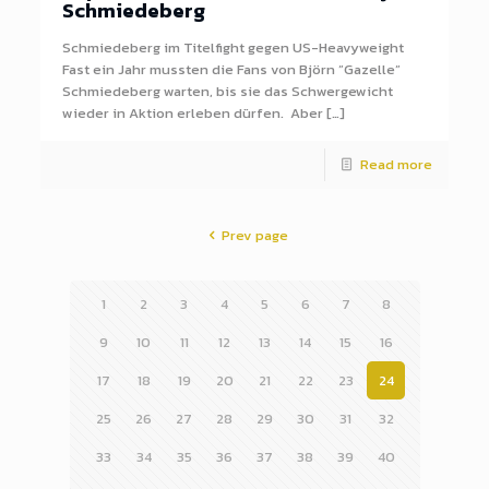
Schmiedeberg
Schmiedeberg im Titelfight gegen US-Heavyweight
Fast ein Jahr mussten die Fans von Björn ”Gazelle”
Schmiedeberg warten, bis sie das Schwergewicht
wieder in Aktion erleben dürfen. Aber […]
Read more
Prev page
1
2
3
4
5
6
7
8
9
10
11
12
13
14
15
16
17
18
19
20
21
22
23
24
25
26
27
28
29
30
31
32
33
34
35
36
37
38
39
40