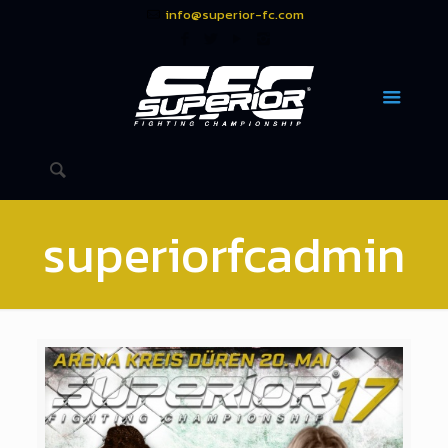
info@superior-fc.com
superiorfcadmin