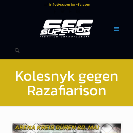
info@superior-fc.com
Kolesnyk gegen
Razafiarison