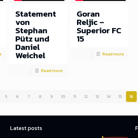
Statement
Goran
von
Reljic –
Stephan
Superior FC
Pütz und
15
Daniel
Weichel
e
Read more
Read more
5
6
7
8
9
10
11
12
13
14
15
16
Latest posts
F