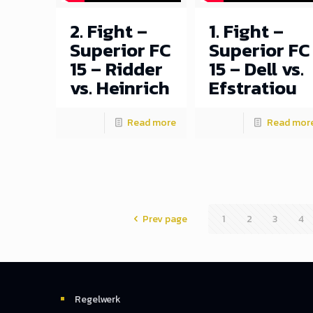
2. Fight –
1. Fight –
Superior FC
Superior FC
15 – Ridder
15 – Dell vs.
vs. Heinrich
Efstratiou
Read more
Read mor
Prev page
1
2
3
4
Regelwerk