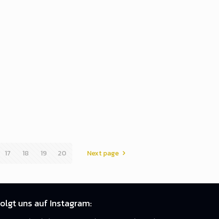
17
18
19
20
Next page
olgt uns auf Instagram: