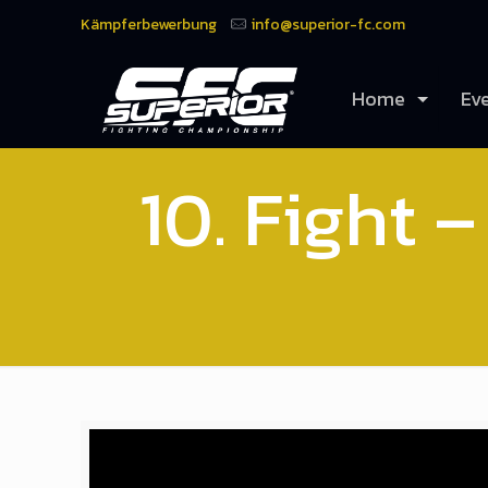
Kämpferbewerbung
info@superior-fc.com
Home
Ev
10. Fight 