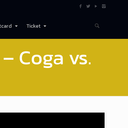
tcard
Ticket
 – Coga vs.